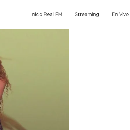
Inicio Real FM
Inicio Real FM
Streaming
En Vivo
Streaming
En Vivo
Descarga La APP
Programas
Noticias
Equipo
Sobre Nosotros