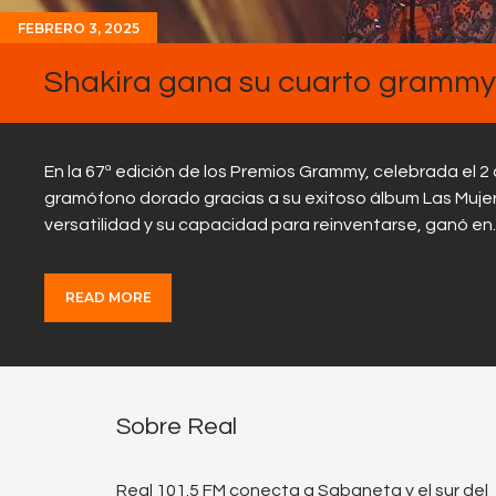
FEBRERO 3, 2025
Shakira gana su cuarto grammy 
En la 67ª edición de los Premios Grammy, celebrada el 2 
gramófono dorado gracias a su exitoso álbum Las Mujere
versatilidad y su capacidad para reinventarse, ganó e
READ MORE
Sobre Real
Real 101.5 FM conecta a Sabaneta y el sur del