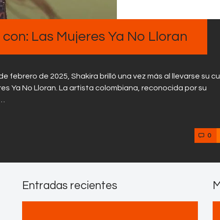
Contactos
con: Las Mujeres Ya No Lloran
de febrero de 2025, Shakira brilló una vez más al llevarse su c
s Ya No Lloran. La artista colombiana, reconocida por su
n…
0
Entradas recientes
M