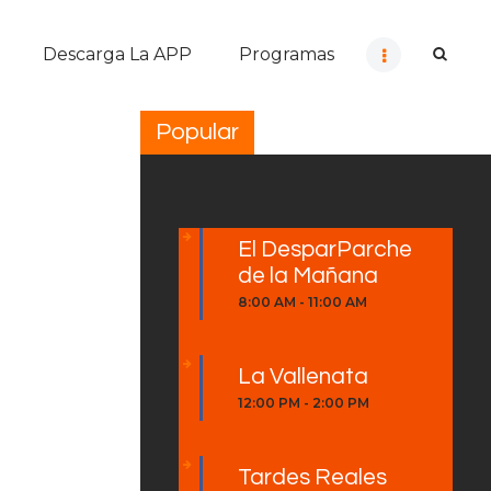
Descarga La APP
Programas
Popular
El DesparParche
de la Mañana
8:00 AM
-
11:00 AM
La Vallenata
12:00 PM
-
2:00 PM
Tardes Reales