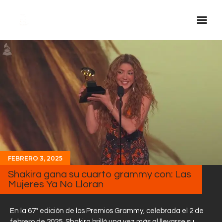
Inicio Real FM
Streaming
En Vivo
Descarga La APP
Programas
Noticias
FEBRERO 3, 2025
Equipo
Shakira gana su cuarto grammy con: Las
Sobre Nosotros
Mujeres Ya No Lloran
Contactos
En la 67ª edición de los Premios Grammy, celebrada el 2 de
febrero de 2025, Shakira brilló una vez más al llevarse su