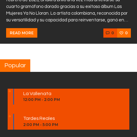
cuarto gramófono dorado gracias a su exitoso álbum Las
Mujeres Ya No Lloran. La artista colombiana, reconocida por
su versatilidad y su capacidad para reinventarse, ganó en…
0
0
READ MORE
Popular
La Vallenata
12:00 PM
-
2:00 PM
Tardes Reales
2:00 PM
-
5:00 PM