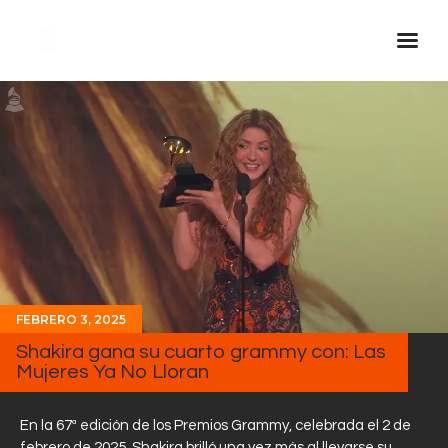
Inicio Real FM
Streaming
En Vivo
Descarga La APP
Programas
Noticias
FEBRERO 3, 2025
Equipo
Shakira gana su cuarto grammy con: Las
Sobre Nosotros
Mujeres Ya No Lloran
Contactos
En la 67ª edición de los Premios Grammy, celebrada el 2 de
febrero de 2025, Shakira brilló una vez más al llevarse su