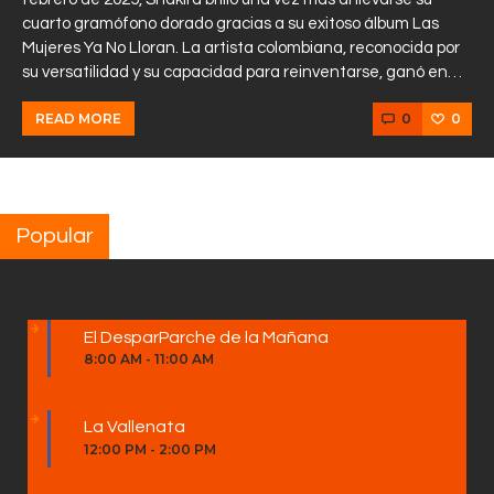
cuarto gramófono dorado gracias a su exitoso álbum Las
Mujeres Ya No Lloran. La artista colombiana, reconocida por
su versatilidad y su capacidad para reinventarse, ganó en…
0
0
READ MORE
Popular
El DesparParche de la Mañana
8:00 AM
-
11:00 AM
La Vallenata
12:00 PM
-
2:00 PM