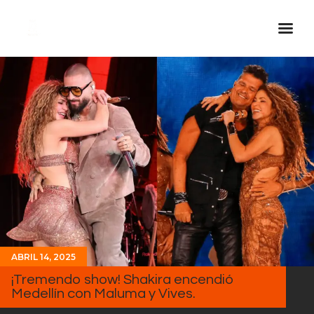
Inicio Real FM
Streaming
En Vivo
Descarga La APP
Programas
Noticias
Equipo
Sobre Nosotros
ABRIL 14, 2025
Contactos
¡Tremendo show! Shakira encendió
Medellín con Maluma y Vives.