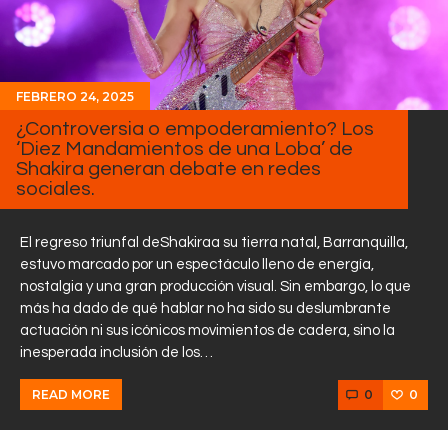
FEBRERO 24, 2025
¿Controversia o empoderamiento? Los
‘Diez Mandamientos de una Loba’ de
Shakira generan debate en redes
sociales.
El regreso triunfal deShakiraa su tierra natal, Barranquilla,
estuvo marcado por un espectáculo lleno de energía,
nostalgia y una gran producción visual. Sin embargo, lo que
más ha dado de qué hablar no ha sido su deslumbrante
actuación ni sus icónicos movimientos de cadera, sino la
inesperada inclusión de los…
0
0
READ MORE