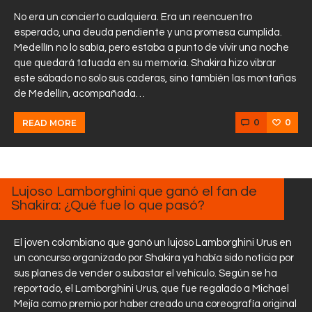
No era un concierto cualquiera. Era un reencuentro
esperado, una deuda pendiente y una promesa cumplida.
Medellín no lo sabía, pero estaba a punto de vivir una noche
que quedará tatuada en su memoria. Shakira hizo vibrar
este sábado no solo sus caderas, sino también las montañas
de Medellín, acompañada…
0
0
READ MORE
MARZO
11, 2025
Lujoso Lamborghini que ganó el fan de
Shakira: ¿Qué fue lo que pasó?
El joven colombiano que ganó un lujoso Lamborghini Urus en
un concurso organizado por Shakira ya había sido noticia por
sus planes de vender o subastar el vehículo. Según se ha
reportado, el Lamborghini Urus, que fue regalado a Michael
Mejía como premio por haber creado una coreografía original