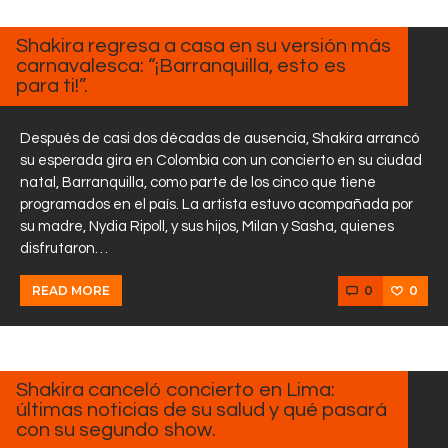
FEBRERO
21, 2025
Shakira regresa a casa en su versión más
carnavalesca: “¡Barranquilla, esto es
para ti!”.
Después de casi dos décadas de ausencia, Shakira arrancó
su esperada gira en Colombia con un concierto en su ciudad
natal, Barranquilla, como parte de los cinco que tiene
programados en el país. La artista estuvo acompañada por
su madre, Nydia Ripoll, y sus hijos, Milan y Sasha, quienes
disfrutaron…
0
0
READ MORE
FEBRERO
17, 2025
Shakira canceló concierto en Lima:
últimas noticias de su salud y qué pasará
con su segundo show.