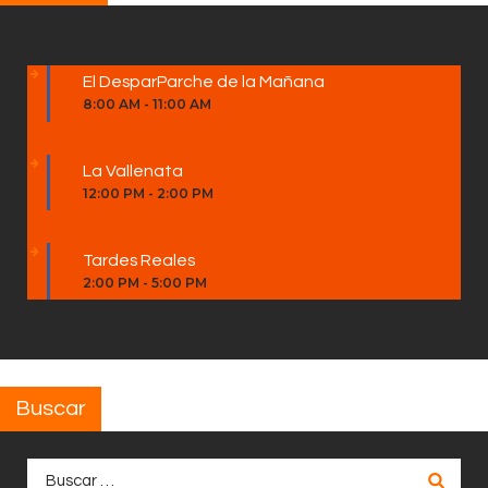
El DesparParche de la Mañana
8:00 AM
-
11:00 AM
La Vallenata
12:00 PM
-
2:00 PM
Tardes Reales
2:00 PM
-
5:00 PM
Buscar
Buscar: