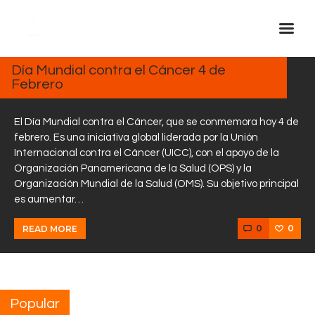
FEBRERO
4, 2025
Día Mundial contra el Cáncer 4 de
Febrero
Inicio Real FM
Streaming
El Día Mundial contra el Cáncer, que se conmemora hoy 4 de
En Vivo
febrero. Es una iniciativa global liderada por la Unión
Internacional contra el Cáncer (UICC), con el apoyo de la
Descarga La APP
Organización Panamericana de la Salud (OPS) y la
Programas
Organización Mundial de la Salud (OMS). Su objetivo principal
es aumentar…
Noticias
Equipo
0
0
READ MORE
Sobre Nosotros
Contactos
Popular