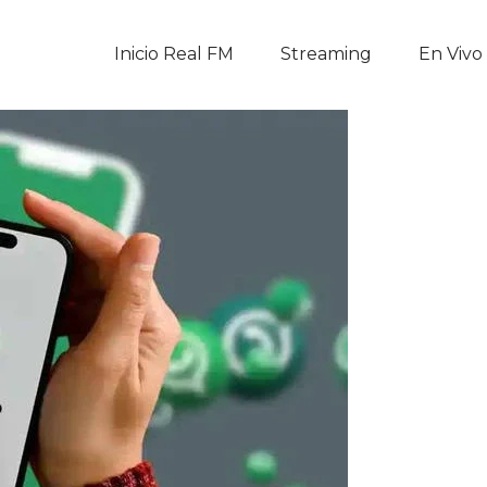
Inicio Real FM
Inicio Real FM
Streaming
En Vivo
Streaming
En Vivo
Descarga La APP
Programas
Noticias
Equipo
Sobre Nosotros