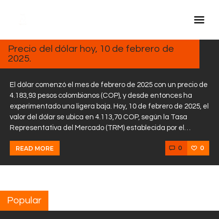
FEBRERO
10, 2025
Precio del dólar hoy, 10 de febrero de
2025.
Inicio Real FM
Streaming
El dólar comenzó el mes de febrero de 2025 con un precio de
En Vivo
4.183,93 pesos colombianos (COP), y desde entonces ha
experimentado una ligera baja. Hoy, 10 de febrero de 2025, el
Descarga La APP
valor del dólar se ubica en 4.113,70 COP, según la Tasa
Programas
Representativa del Mercado (TRM) establecida por el…
Noticias
0
0
READ MORE
Equipo
Sobre Nosotros
Contactos
Popular