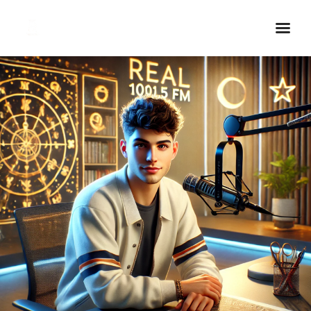
Inicio Real FM
Streaming
En Vivo
Descarga La APP
Programas
Noticias
Equipo
Sobre Nosotros
Contactos