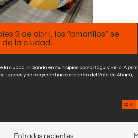
Contactos
s 9 de abril, los “amarillos” se
s de la ciudad.
 la ciudad, iniciando en municipios como Itagüí y Bello. A pri
 lugares y se dirigieron hacia el centro del Valle de Aburrá,
0
Entradas recientes
M