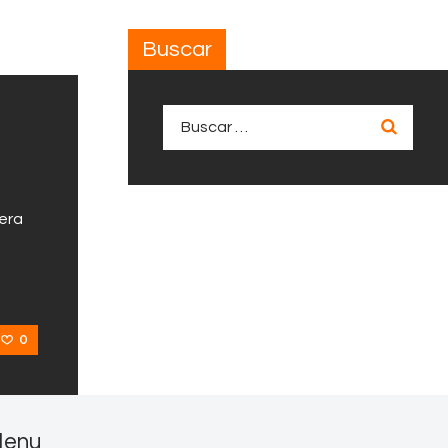
Buscar
Buscar:
mera
0
enu