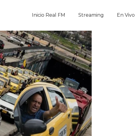
Inicio Real FM
Inicio Real FM
Streaming
En Vivo
Streaming
En Vivo
Descarga La APP
Programas
Noticias
Equipo
Sobre Nosotros