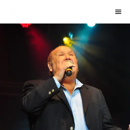
Inicio Real FM
Streaming
En Vivo
Descarga La APP
Programas
Noticias
Equipo
Sobre Nosotros
Contactos