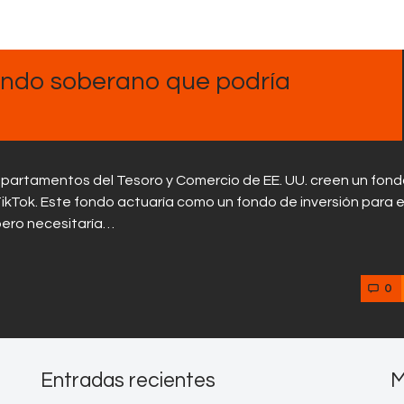
ondo soberano que podría
epartamentos del Tesoro y Comercio de EE. UU. creen un fon
kTok. Este fondo actuaría como un fondo de inversión para e
 pero necesitaría…
0
Entradas recientes
M