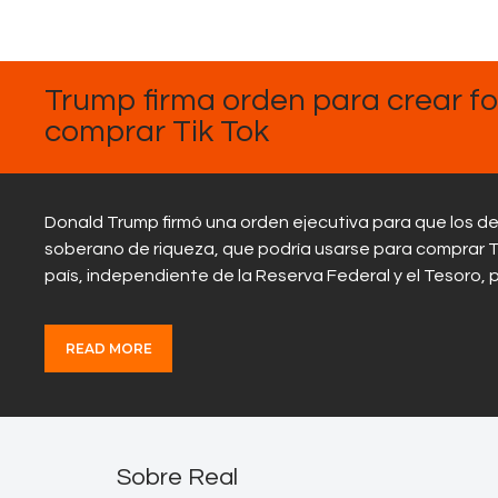
FEBRERO
4, 2025
Trump firma orden para crear f
comprar Tik Tok
Donald Trump firmó una orden ejecutiva para que los d
soberano de riqueza, que podría usarse para comprar Ti
país, independiente de la Reserva Federal y el Tesoro,
READ MORE
Sobre Real