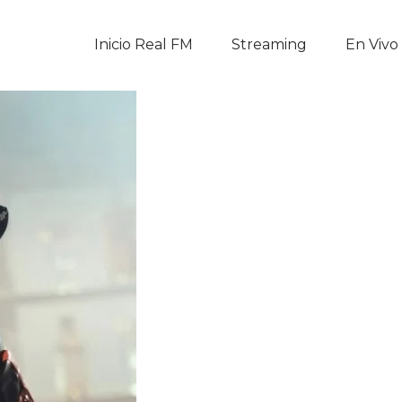
Inicio Real FM
Inicio Real FM
Streaming
En Vivo
Streaming
En Vivo
Descarga La APP
Programas
Noticias
Equipo
Sobre Nosotros