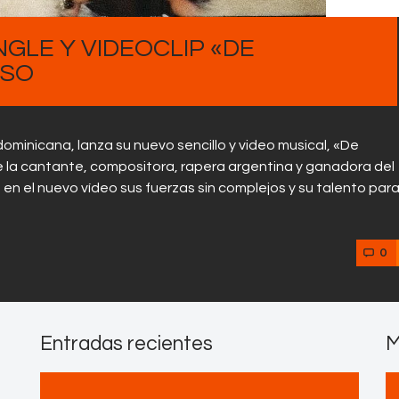
GLE Y VIDEOCLIP «DE
USO
 dominicana, lanza su nuevo sencillo y video musical, «De
e la cantante, compositora, rapera argentina y ganadora del
n el nuevo vídeo sus fuerzas sin complejos y su talento par
0
Entradas recientes
M