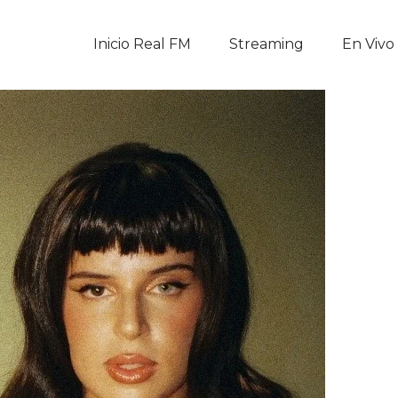
Inicio Real FM
Inicio Real FM
Streaming
En Vivo
Streaming
En Vivo
Descarga La APP
Programas
Noticias
Equipo
Sobre Nosotros