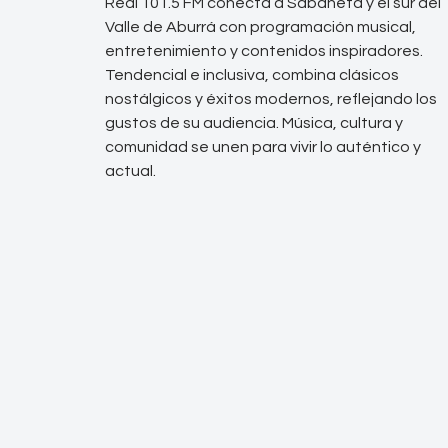
Real 101.5 FM conecta a Sabaneta y el sur del
Valle de Aburrá con programación musical,
entretenimiento y contenidos inspiradores.
Tendencial e inclusiva, combina clásicos
nostálgicos y éxitos modernos, reflejando los
gustos de su audiencia. Música, cultura y
comunidad se unen para vivir lo auténtico y
actual.