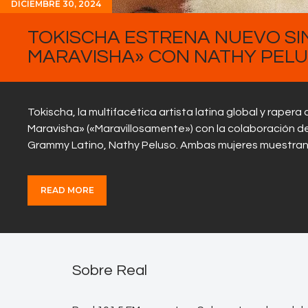
DICIEMBRE 30, 2024
TOKISCHA ESTRENA NUEVO SIN
MARAVISHA» CON NATHY PEL
Tokischa, la multifacética artista latina global y rapera
Maravisha» («Maravillosamente») con la colaboración d
Grammy Latino, Nathy Peluso. Ambas mujeres muestran e
READ MORE
Sobre Real