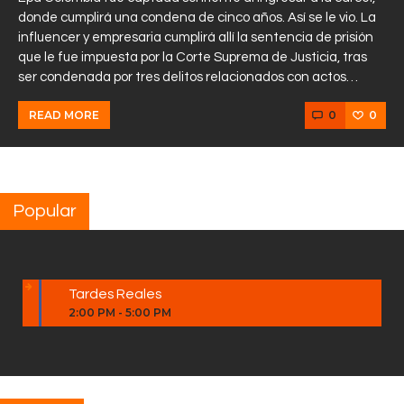
donde cumplirá una condena de cinco años. Así se le vio. La
influencer y empresaria cumplirá allí la sentencia de prisión
que le fue impuesta por la Corte Suprema de Justicia, tras
ser condenada por tres delitos relacionados con actos…
0
0
READ MORE
Popular
Tardes Reales
2:00 PM
-
5:00 PM