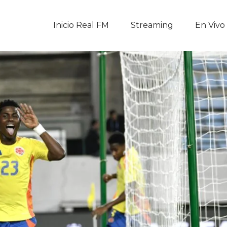
Inicio Real FM
Inicio Real FM
Streaming
En Vivo
Streaming
En Vivo
Descarga La APP
Programas
Noticias
Equipo
Sobre Nosotros