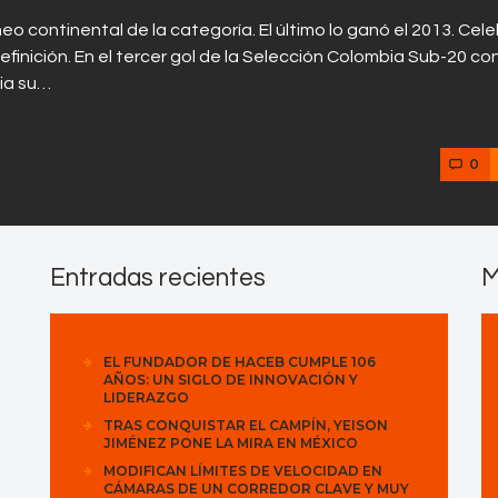
eo continental de la categoría. El último lo ganó el 2013. Cel
efinición. En el tercer gol de la Selección Colombia Sub-20 co
cia su…
0
Entradas recientes
M
EL FUNDADOR DE HACEB CUMPLE 106
AÑOS: UN SIGLO DE INNOVACIÓN Y
LIDERAZGO
TRAS CONQUISTAR EL CAMPÍN, YEISON
JIMÉNEZ PONE LA MIRA EN MÉXICO
MODIFICAN LÍMITES DE VELOCIDAD EN
CÁMARAS DE UN CORREDOR CLAVE Y MUY