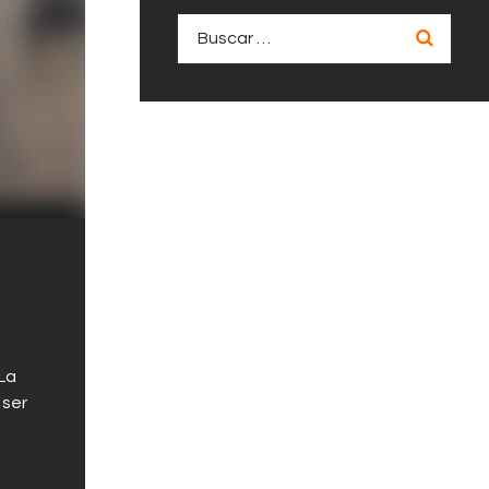
Buscar:
 La
 ser