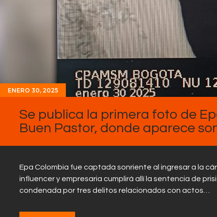
ENERO 30, 2025
Se publica la primera foto de E
Buen Pastor, donde aparece son
Epa Colombia fue captada sonriente al ingresar a la cár
influencer y empresaria cumplirá allí la sentencia de pri
condenada por tres delitos relacionados con actos…