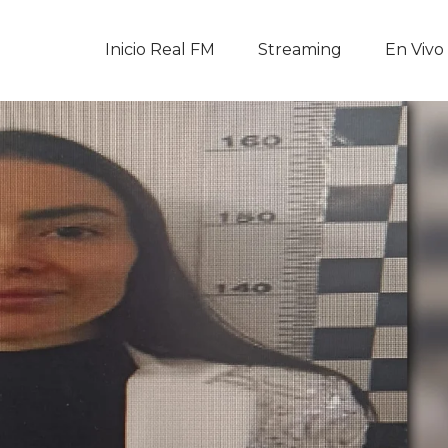
Inicio Real FM
Inicio Real FM
Streaming
En Vivo
Streaming
En Vivo
Descarga La APP
Programas
Noticias
Equipo
Sobre Nosotros