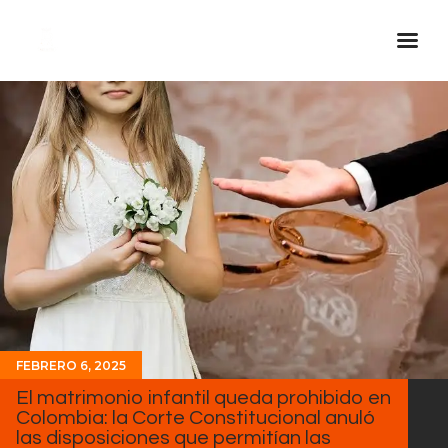
Inicio Real FM
Streaming
En Vivo
Descarga La APP
Programas
Noticias
Equipo
Sobre Nosotros
FEBRERO 6, 2025
Contactos
El matrimonio infantil queda prohibido en
Colombia: la Corte Constitucional anuló
las disposiciones que permitían las