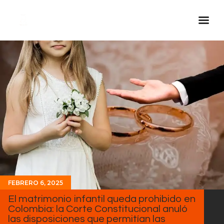
Inicio Real FM
Streaming
En Vivo
Descarga La APP
Programas
Noticias
Equipo
Sobre Nosotros
FEBRERO 6, 2025
Contactos
El matrimonio infantil queda prohibido en
Colombia: la Corte Constitucional anuló
las disposiciones que permitían las