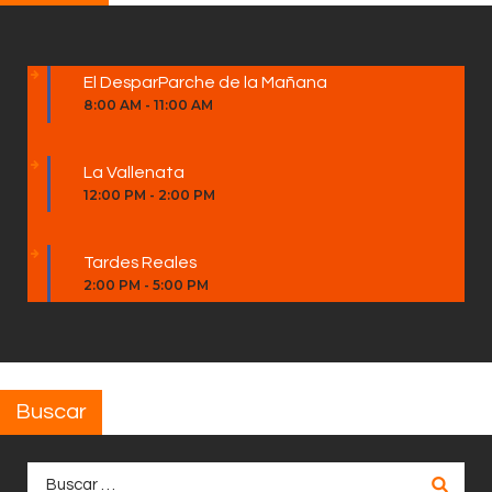
El DesparParche de la Mañana
8:00 AM
-
11:00 AM
La Vallenata
12:00 PM
-
2:00 PM
Tardes Reales
2:00 PM
-
5:00 PM
Buscar
Buscar: