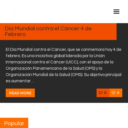
FEBRERO
4, 2025
Día Mundial contra el Cáncer 4 de
Febrero
Inicio Real FM
Streaming
El Día Mundial contra el Cáncer, que se conmemora hoy 4 de
En Vivo
febrero. Es una iniciativa global liderada por la Unión
Internacional contra el Cáncer (UICC), con el apoyo de la
Descarga La APP
Organización Panamericana de la Salud (OPS) y la
Programas
Organización Mundial de la Salud (OMS). Su objetivo principal
es aumentar…
Noticias
Equipo
0
0
READ MORE
Sobre Nosotros
Contactos
Popular