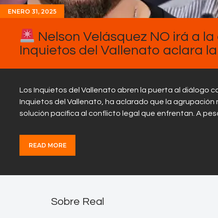
ENERO 31, 2025
Nelson Velásquez NO irá a la 
Inquietos del Vallenato aclara la
Los Inquietos del Vallenato abren la puerta al diálogo 
Inquietos del Vallenato, ha aclarado que la agrupación 
solución pacífica al conflicto legal que enfrentan. A pe
READ MORE
Sobre Real