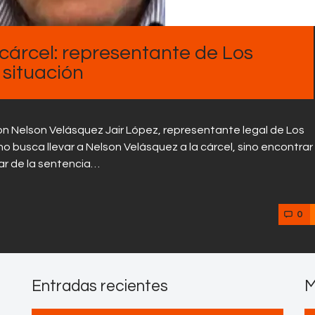
Contactos
cárcel: representante de Los
 situación
con Nelson Velásquez Jair López, representante legal de Los
no busca llevar a Nelson Velásquez a la cárcel, sino encontrar
sar de la sentencia…
0
Entradas recientes
M