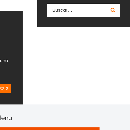
Buscar:
 una
0
enu