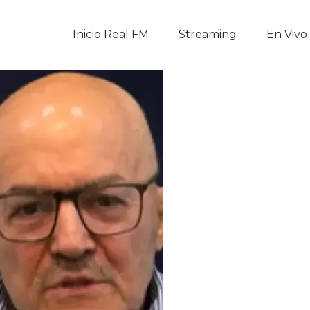
Inicio Real FM
Inicio Real FM
Streaming
En Vivo
Streaming
En Vivo
Descarga La APP
Programas
Noticias
Equipo
Sobre Nosotros