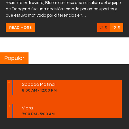
reciente entrevista, Bloom confesó que su salida del equipo
de Dangond fue una decisión tomada por ambas partes y
que estuvo motivada por diferencias en…
0
0
READ MORE
Popular
Sábado Matinal
8:00 AM
-
12:00 PM
Vibra
7:00 PM
-
5:00 AM