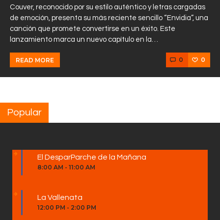
Couver, reconocido por su estilo auténtico y letras cargadas
de emoción, presenta su más reciente sencillo “Envidia”, una
canción que promete convertirse en un éxito. Este
lanzamiento marca un nuevo capítulo en la…
0
0
READ MORE
Popular
El DesparParche de la Mañana
8:00 AM
-
11:00 AM
La Vallenata
12:00 PM
-
2:00 PM