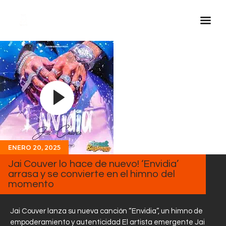
Inicio Real FM
Streaming
En Vivo
Descarga La APP
Programas
Noticias
ENERO 20, 2025
Jai Couver lo hace de nuevo! ‘Envidia’
Equipo
arrasa y se convierte en el himno del
Sobre Nosotros
momento
Contactos
Jai Couver lanza su nueva canción “Envidia”, un himno de
empoderamiento y autenticidad El artista emergente Jai