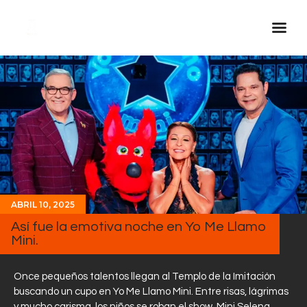
Inicio Real FM
Streaming
En Vivo
Descarga La APP
Programas
Noticias
ABRIL 10, 2025
Equipo
Así fue la emotiva noche en Yo Me Llamo
Mini.
Sobre Nosotros
Contactos
Once pequeños talentos llegan al Templo de la Imitación
buscando un cupo en Yo Me Llamo Mini. Entre risas, lágrimas
y mucho carisma, los niños se roban el show. Mini Selena