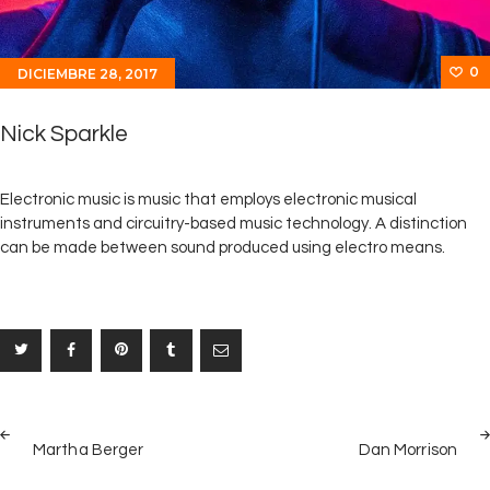
0
DICIEMBRE 28, 2017
Nick Sparkle
Electronic music is music that employs electronic musical
instruments and circuitry-based music technology. A distinction
can be made between sound produced using electro means.
Navegación
PREV
NEX
de
Martha Berger
Dan Morrison
POST
POS
entradas