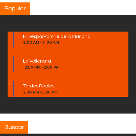
Popular
El DesparParche de la Mañana
8:00 AM
-
11:00 AM
La Vallenata
12:00 PM
-
2:00 PM
Tardes Reales
2:00 PM
-
5:00 PM
Buscar