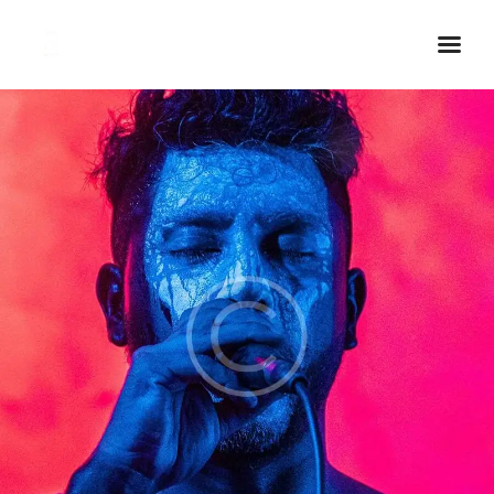
Inicio Real FM
Streaming
En Vivo
Descarga La APP
Programas
Noticias
Equipo
Sobre Nosotros
Contactos