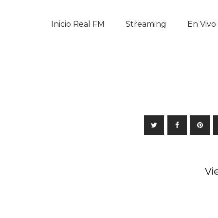
Inicio Real FM
Inicio Real FM
Streaming
En Vivo
Streaming
En Vivo
Descarga La APP
Programas
Noticias
Equipo
Vi
Sobre Nosotros