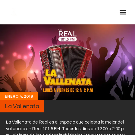
Inicio Real FM
Streaming
En Vivo
Descarga La APP
Programas
Noticias
ENERO 4, 2018
Equipo
La Vallenata
Sobre Nosotros
Contactos
La Vallenata de Real es el espacio que celebra lo mejor del
vallenato en Real 101.5 FM. Todos los días de 12:00 a 2:00 p.