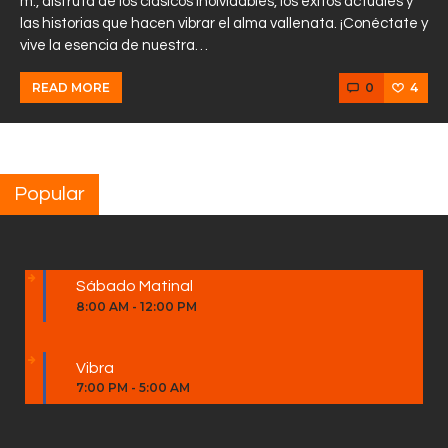
m., disfruta de los clásicos inolvidables, los éxitos actuales y
las historias que hacen vibrar el alma vallenata. ¡Conéctate y
vive la esencia de nuestra…
0
4
READ MORE
Popular
Sábado Matinal
8:00 AM
-
12:00 PM
Vibra
7:00 PM
-
5:00 AM