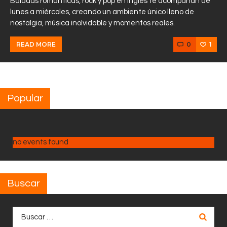
Baladas románticas, rock y pop en inglés te acompañan de
lunes a miércoles, creando un ambiente único lleno de
nostalgia, música inolvidable y momentos reales.
0
1
READ MORE
Popular
no events found
Buscar
Buscar: