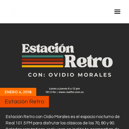
Inicio Real FM
Streaming
En Vivo
Descarga La APP
Programas
Noticias
ENERO 4, 2018
Equipo
Estación Retro
Sobre Nosotros
Contactos
Estación Retro con Oidio Morales es el espacio nocturno de
Real 101.5 FM para disfrutar los clásicos de los 70, 80 y 90.