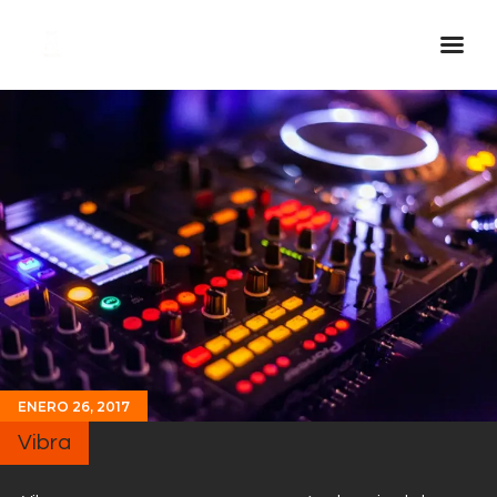
Inicio Real FM
Streaming
En Vivo
Descarga La APP
Programas
Noticias
Equipo
Sobre Nosotros
ENERO 26, 2017
Contactos
Vibra