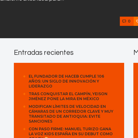
0
Entradas recientes
M
EL FUNDADOR DE HACEB CUMPLE 106
AÑOS: UN SIGLO DE INNOVACIÓN Y
LIDERAZGO
TRAS CONQUISTAR EL CAMPÍN, YEISON
JIMÉNEZ PONE LA MIRA EN MÉXICO
MODIFICAN LÍMITES DE VELOCIDAD EN
CÁMARAS DE UN CORREDOR CLAVE Y MUY
TRANSITADO DE ANTIOQUIA: EVITE
SANCIONES
CON PASO FIRME: MANUEL TURIZO GANA
LA VOZ KIDS ESPAÑA EN SU DEBUT COMO