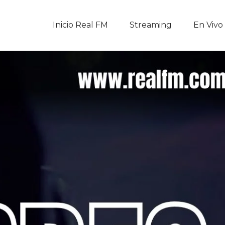
Inicio Real FM
Inicio Real FM
Streaming
En Vivo
Streaming
En Vivo
Descarga La APP
Programas
Noticias
Equipo
Sobre Nosotros