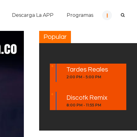
Descarga La APP
Programas
Popular
Tardes Reales
2:00 PM
-
5:00 PM
Discotk Remix
8:00 PM
-
11:55 PM