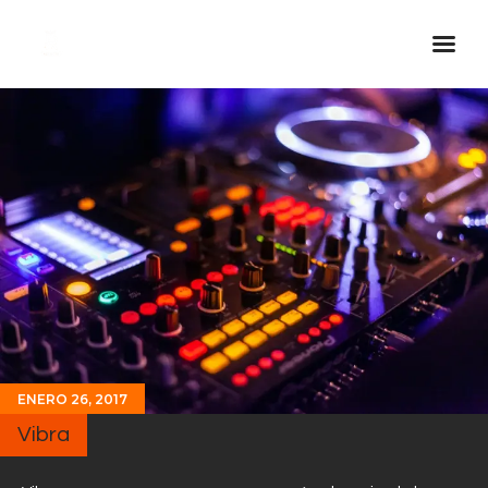
Inicio Real FM
Streaming
En Vivo
Descarga La APP
Programas
Noticias
Equipo
Sobre Nosotros
ENERO 26, 2017
Contactos
Vibra