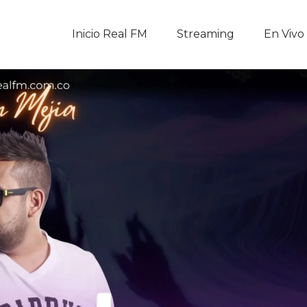
Inicio Real FM
Inicio Real FM
Streaming
En Vivo
Streaming
En Vivo
Descarga La APP
Programas
Noticias
Equipo
Sobre Nosotros