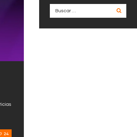
Buscar:
icias
24