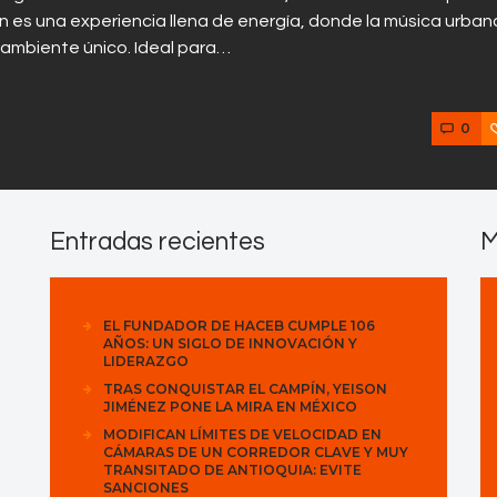
es una experiencia llena de energía, donde la música urban
n ambiente único. Ideal para…
0
Entradas recientes
M
EL FUNDADOR DE HACEB CUMPLE 106
AÑOS: UN SIGLO DE INNOVACIÓN Y
LIDERAZGO
TRAS CONQUISTAR EL CAMPÍN, YEISON
JIMÉNEZ PONE LA MIRA EN MÉXICO
MODIFICAN LÍMITES DE VELOCIDAD EN
CÁMARAS DE UN CORREDOR CLAVE Y MUY
TRANSITADO DE ANTIOQUIA: EVITE
SANCIONES