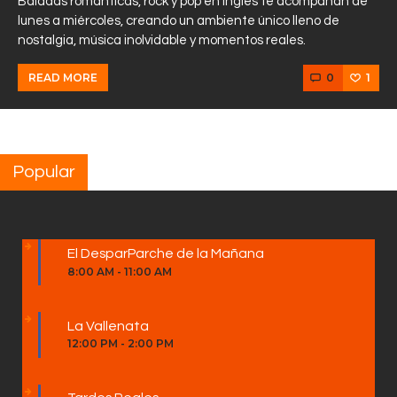
Baladas románticas, rock y pop en inglés te acompañan de
lunes a miércoles, creando un ambiente único lleno de
nostalgia, música inolvidable y momentos reales.
0
1
READ MORE
Popular
El DesparParche de la Mañana
8:00 AM
-
11:00 AM
La Vallenata
12:00 PM
-
2:00 PM