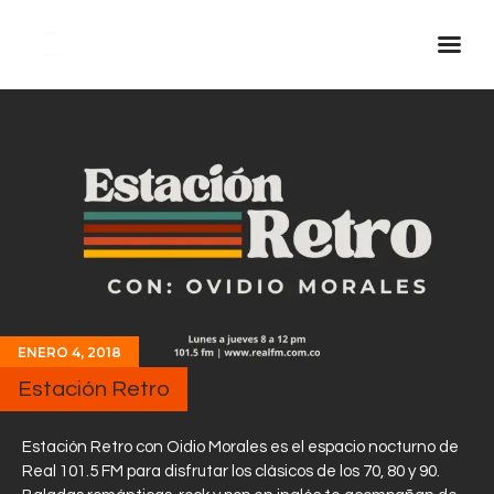
Inicio Real FM
Streaming
En Vivo
Descarga La APP
Programas
Noticias
ENERO 4, 2018
Equipo
Estación Retro
Sobre Nosotros
Contactos
Estación Retro con Oidio Morales es el espacio nocturno de
Real 101.5 FM para disfrutar los clásicos de los 70, 80 y 90.