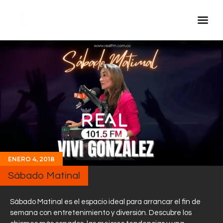
Inicio Real FM
Streaming
En Vivo
Descarga La APP
Programas
Noticias
ENERO 4, 2018
Equipo
Sábado Matinal
Sobre Nosotros
Contactos
Sábado Matinal es el espacio ideal para arrancar el fin de
semana con entretenimiento y diversión. Descubre los