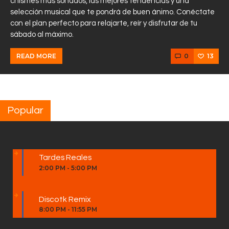
chismes más sonados, las mejores tendencias y una
selección musical que te pondrá de buen ánimo. Conéctate
con el plan perfecto para relajarte, reír y disfrutar de tu
sábado al máximo.
0
13
READ MORE
Popular
Tardes Reales
2:00 PM
-
5:00 PM
Discotk Remix
8:00 PM
-
11:55 PM