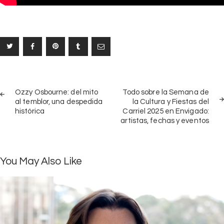
Navegación
PREV
NEX
de
Ozzy Osbourne: del mito
Todo sobre la Semana de
POST
POS
al temblor, una despedida
la Cultura y Fiestas del
entradas
histórica
Carriel 2025 en Envigado:
artistas, fechas y eventos
You May Also Like