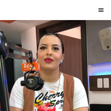
Inicio Real FM
Streaming
En Vivo
Descarga La APP
Programas
Noticias
Equipo
Sobre Nosotros
Contactos