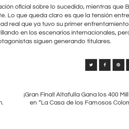
r
ción oficial sobre lo sucedido, mientras que 
d
te. Lo que queda claro es que la tensión ent
e
idad real que ya tuvo su primer enfrentamiento 
n
illando en los escenarios internacionales, per
p
rotagonistas siguen generando titulares.
a
r
a
c
r
e
¡Gran Final! Altafulla Gana los 400 Mi
a
n.
en “La Casa de los Famosos Colo
r
f
o
n