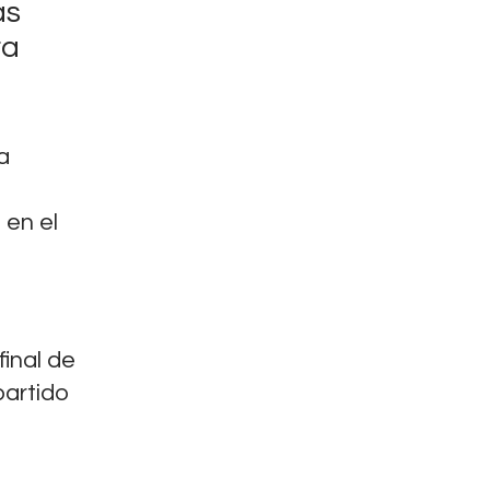
as
ra
a
 en el
final de
partido