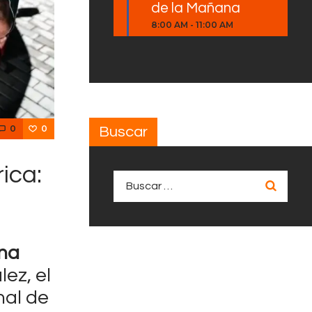
de la Mañana
8:00 AM
-
11:00 AM
0
0
Buscar
ica:
Buscar:
una
ez, el
nal de