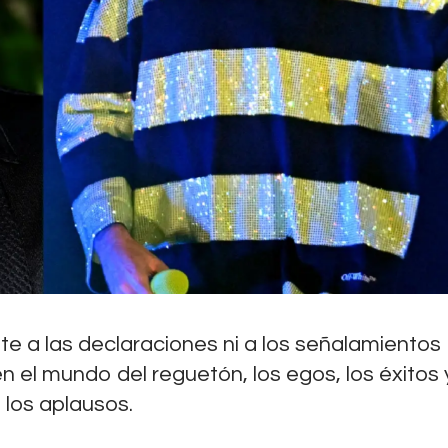
1
T
TENDENCIAS
r
u
m
p
f
i
r
e a las declaraciones ni a los señalamientos
m
en el mundo del reguetón, los egos, los éxitos 
a
los aplausos.
o