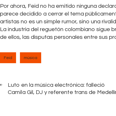
Por ahora, Feid no ha emitido ninguna declara
parece decidido a cerrar el tema públicamen
artistas no es un simple rumor, sino una rival
La industria del reguetón colombiano sigue br
de ellos, las disputas personales entre sus p
Feid
música
Navegación
PREV
POST
Luto en la música electrónica: falleció
de
Camila Gil, DJ y referente trans de Medellí
entradas