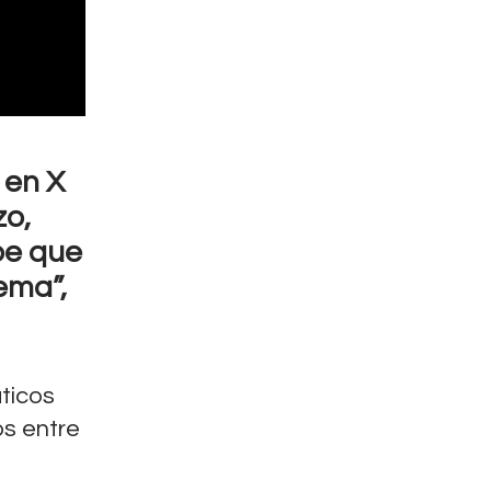
 en X
zo,
be que
tema”,
ticos
os entre