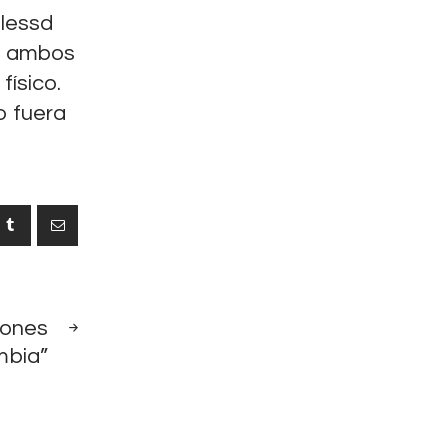
Blessd
re ambos
físico.
o fuera
NEXT
llones
POST
mbia”