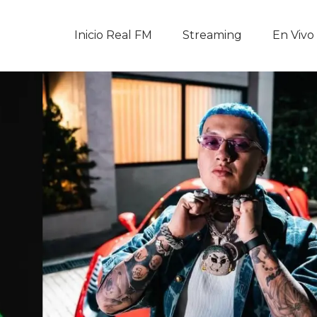
Inicio Real FM
Inicio Real FM
Streaming
En Vivo
Streaming
En Vivo
Descarga La APP
Programas
Noticias
Equipo
Sobre Nosotros