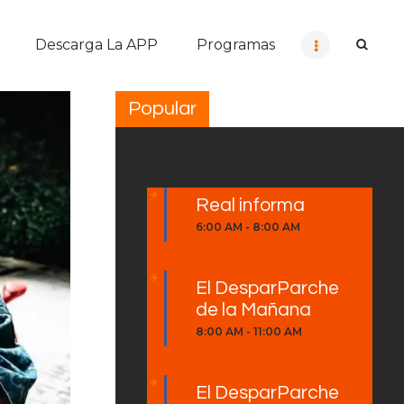
Descarga La APP
Programas
Popular
Real informa
6:00 AM
-
8:00 AM
El DesparParche
de la Mañana
8:00 AM
-
11:00 AM
El DesparParche