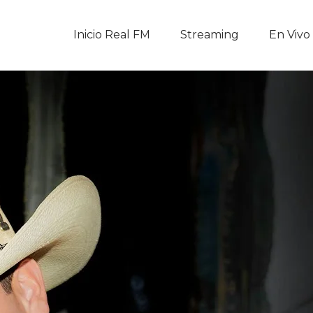
Inicio Real FM
Inicio Real FM
Streaming
En Vivo
Streaming
En Vivo
Descarga La APP
Programas
Noticias
Equipo
Sobre Nosotros