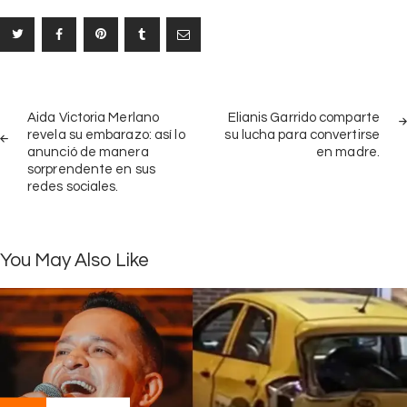
Navegación
PREV
NEX
de
Aida Victoria Merlano
Elianis Garrido comparte
POST
POS
revela su embarazo: así lo
su lucha para convertirse
entradas
anunció de manera
en madre.
sorprendente en sus
redes sociales.
You May Also Like