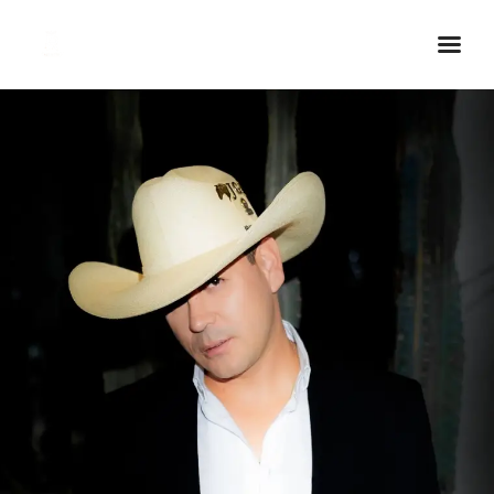
Inicio Real FM
Streaming
En Vivo
Descarga La APP
Programas
Noticias
Equipo
Sobre Nosotros
Contactos