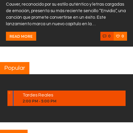
Couver, reconocido por su estilo auténtico y letras cargadas
de emoción, presenta su más reciente sencillo “Envidia”, una
canción que promete convertirse en un éxito. Este
lanzamiento marca un nuevo capítulo en la…
0
0
READ MORE
Popular
Tardes Reales
2:00 PM
-
5:00 PM