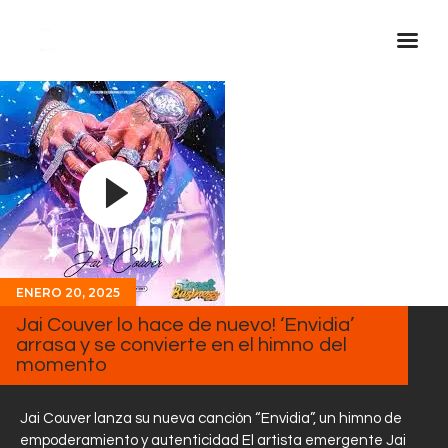
Inicio Real FM
Streaming
En Vivo
Descarga La APP
Programas
Noticias
ENERO 20, 2025
Jai Couver lo hace de nuevo! ‘Envidia’
Equipo
arrasa y se convierte en el himno del
Sobre Nosotros
momento
Contactos
Jai Couver lanza su nueva canción “Envidia”, un himno de
empoderamiento y autenticidad El artista emergente Jai