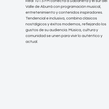
Real 101.5 FM conecta a Sabaneta y el sur del
Valle de Aburrá con programación musical,
entretenimiento y contenidos inspiradores.
Tendencial e inclusiva, combina clásicos
nostálgicos y éxitos modernos, reflejando los
gustos de su audiencia. Música, cultura y
comunidad se unen para vivir lo auténtico y
actual.