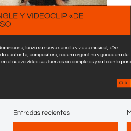
GLE Y VIDEOCLIP «DE
USO
 dominicana, lanza su nuevo sencillo y video musical, «De
e la cantante, compositora, rapera argentina y ganadora del
n el nuevo vídeo sus fuerzas sin complejos y su talento par
0
Entradas recientes
M