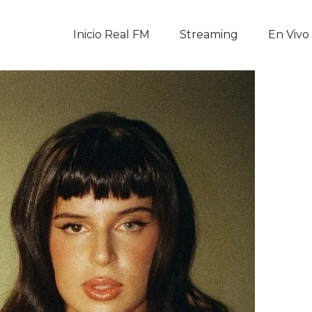
Inicio Real FM
Inicio Real FM
Streaming
En Vivo
Streaming
En Vivo
Descarga La APP
Programas
Noticias
Equipo
Sobre Nosotros