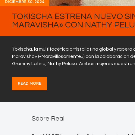
DICIEMBRE 30, 2024
TOKISCHA ESTRENA NUEVO SIN
MARAVISHA» CON NATHY PEL
Tokischa, la multifacética artista latina global y rapera
Maravisha» («Maravillosamente») con la colaboración d
Grammy Latino, Nathy Peluso. Ambas mujeres muestran e
READ MORE
Sobre Real