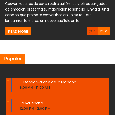
Couver, reconocido por su estilo auténtico y letras cargadas
de emoción, presenta su más reciente sencillo “Envidia”, una
canción que promete convertirse en un éxito. Este
lanzamiento marca un nuevo capítulo en la…
0
0
READ MORE
Popular
El DesparParche de la Mañana
8:00 AM
-
11:00 AM
La Vallenata
12:00 PM
-
2:00 PM