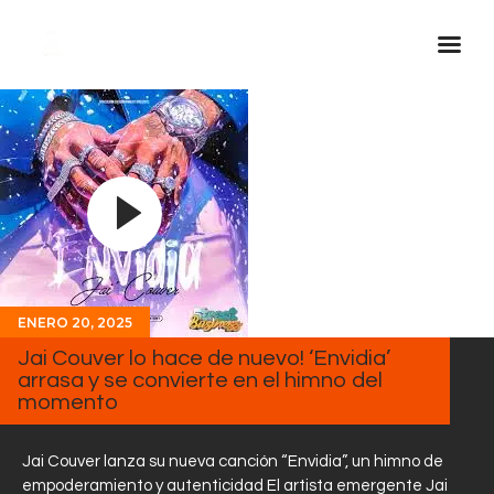
Inicio Real FM
Streaming
En Vivo
Descarga La APP
Programas
Noticias
ENERO 20, 2025
Jai Couver lo hace de nuevo! ‘Envidia’
Equipo
arrasa y se convierte en el himno del
Sobre Nosotros
momento
Contactos
Jai Couver lanza su nueva canción “Envidia”, un himno de
empoderamiento y autenticidad El artista emergente Jai