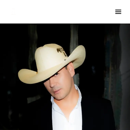
Inicio Real FM
Streaming
En Vivo
Descarga La APP
Programas
Noticias
Equipo
Sobre Nosotros
Contactos