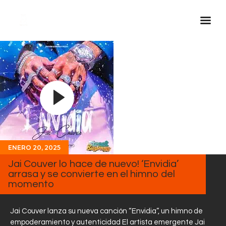
Inicio Real FM
Streaming
En Vivo
Descarga La APP
Programas
Noticias
ENERO 20, 2025
Jai Couver lo hace de nuevo! ‘Envidia’
Equipo
arrasa y se convierte en el himno del
Sobre Nosotros
momento
Contactos
Jai Couver lanza su nueva canción “Envidia”, un himno de
empoderamiento y autenticidad El artista emergente Jai