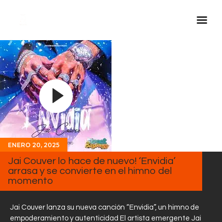
Inicio Real FM
Streaming
En Vivo
Descarga La APP
Programas
Noticias
ENERO 20, 2025
Jai Couver lo hace de nuevo! ‘Envidia’
Equipo
arrasa y se convierte en el himno del
Sobre Nosotros
momento
Contactos
Jai Couver lanza su nueva canción “Envidia”, un himno de
empoderamiento y autenticidad El artista emergente Jai